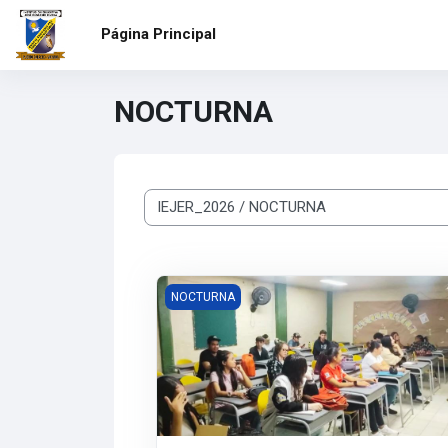
Salta al contenido principal
Página Principal
NOCTURNA
Categorías
REPORTE DE ASISTENCIA Y EGRESOS - 
NOCTURNA