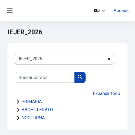
Salta al contenido principal
Acceder
Panel lateral
IEJER_2026
Categorías
Buscar cursos
Buscar cursos
Expandir todo
PRIMARIA
BACHILLERATO
NOCTURNA